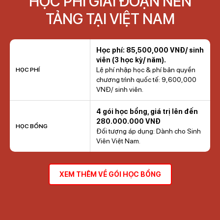
HỌC PHÍ GIAI ĐOẠN NỀN
TẢNG TẠI VIỆT NAM
Học phí: 85,500,000 VNĐ/ sinh
viên (3 học kỳ/ năm).
Lệ phí nhập học & phí bản quyền
HỌC PHÍ
chương trình quốc tế: 9,600,000
VNĐ/ sinh viên.
4 gói học bổng, giá trị lên đến
280.000.000 VNĐ
HỌC BỔNG
Đối tượng áp dụng: Dành cho Sinh
Viên Việt Nam.
XEM THÊM VỀ GÓI HỌC BỔNG