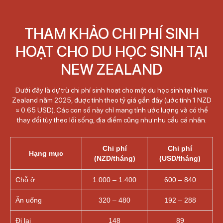
THAM KHẢO CHI PHÍ SINH
HOẠT CHO DU HỌC SINH TẠI
NEW ZEALAND
Dưới đây là dự trù chi phí sinh hoạt cho một du học sinh tại New
Zealand năm 2025, được tính theo tỷ giá gần đây (ước tính 1 NZD
≈ 0.65 USD). Các con số này chỉ mang tính ước lượng và có thể
thay đổi tùy theo lối sống, địa điểm cũng như nhu cầu cá nhân.
Chi phí
Chi phí
Hạng mục
(NZD/tháng)
(USD/tháng)
Chỗ ở
1.000 – 1.400
600 – 840
Ăn uống
320 – 480
192 – 288
Đi lại
148
89