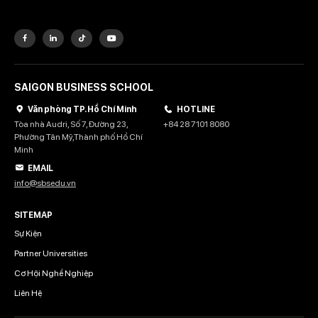
SAIGON BUSINESS SCHOOL
Văn phòng TP. Hồ Chí Minh
HOTLINE
Tòa nhà Audri, Số 7, Đường 23,
+84 28 7101 8080
Phường Tân Mỹ,Thành phố Hồ Chí
Minh
EMAIL
info@sbsedu.vn
SITEMAP
Sự Kiện
Partner Universities
Cơ Hội Nghề Nghiệp
Liên Hệ