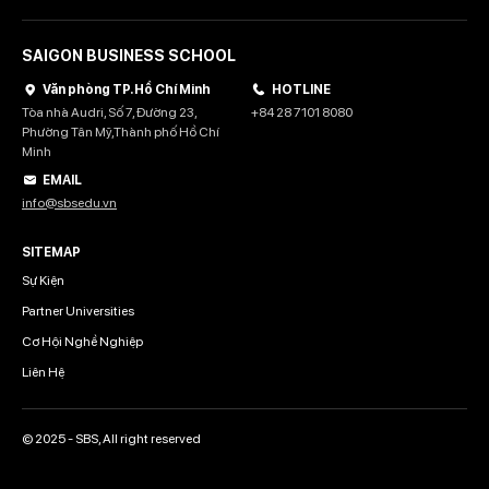
SAIGON BUSINESS SCHOOL
Văn phòng TP. Hồ Chí Minh
HOTLINE
Tòa nhà Audri, Số 7, Đường 23,
+84 28 7101 8080
Phường Tân Mỹ,Thành phố Hồ Chí
Minh
EMAIL
info@sbsedu.vn
SITEMAP
Sự Kiện
Partner Universities
Cơ Hội Nghề Nghiệp
Liên Hệ
© 2025 - SBS, All right reserved