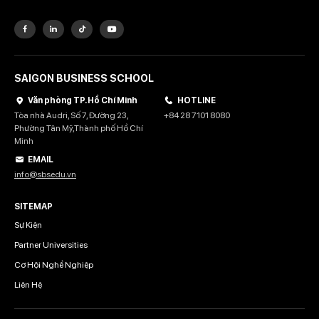
SAIGON BUSINESS SCHOOL
Văn phòng TP. Hồ Chí Minh
HOTLINE
Tòa nhà Audri, Số 7, Đường 23,
+84 28 7101 8080
Phường Tân Mỹ,Thành phố Hồ Chí
Minh
EMAIL
info@sbsedu.vn
SITEMAP
Sự Kiện
Partner Universities
Cơ Hội Nghề Nghiệp
Liên Hệ