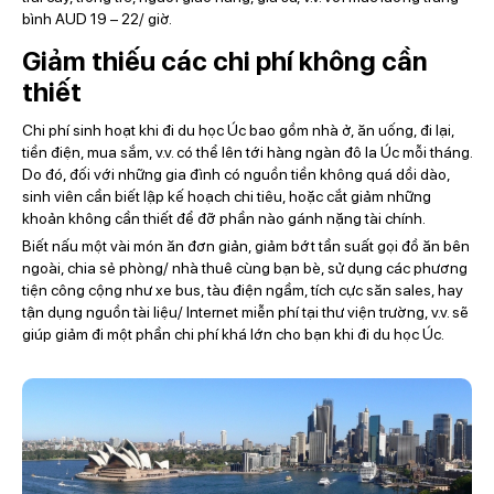
bình AUD 19 – 22/ giờ.
Giảm thiếu các chi phí không cần
thiết
Chi phí sinh hoạt khi đi du học Úc bao gồm nhà ở, ăn uống, đi lại,
tiền điện, mua sắm, v.v. có thể lên tới hàng ngàn đô la Úc mỗi tháng.
Do đó, đối với những gia đình có nguồn tiền không quá dồi dào,
sinh viên cần biết lập kế hoạch chi tiêu, hoặc cắt giảm những
khoản không cần thiết để đỡ phần nào gánh nặng tài chính.
Biết nấu một vài món ăn đơn giản, giảm bớt tần suất gọi đồ ăn bên
ngoài, chia sẻ phòng/ nhà thuê cùng bạn bè, sử dụng các phương
tiện công cộng như xe bus, tàu điện ngầm, tích cực săn sales, hay
tận dụng nguồn tài liệu/ Internet miễn phí tại thư viện trường, v.v. sẽ
giúp giảm đi một phần chi phí khá lớn cho bạn khi đi du học Úc.