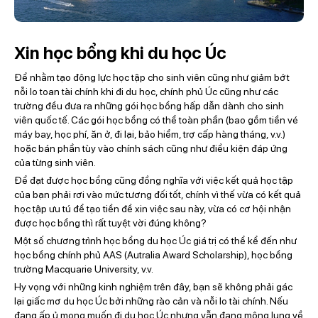
Xin học bổng khi du học Úc
Để nhằm tạo động lực học tập cho sinh viên cũng như giảm bớt
nỗi lo toan tài chính khi đi du học, chính phủ Úc cũng như các
trường đều đưa ra những gói học bổng hấp dẫn dành cho sinh
viên quốc tế. Các gói học bổng có thể toàn phần (bao gồm tiền vé
máy bay, học phí, ăn ở, đi lại, bảo hiểm, trợ cấp hàng tháng, v.v.)
hoặc bán phần tùy vào chính sách cũng như điều kiện đáp ứng
của từng sinh viên.
Để đạt được học bổng cũng đồng nghĩa với việc kết quả học tập
của bạn phải rơi vào mức tương đối tốt, chính vì thế vừa có kết quả
học tập ưu tú để tạo tiền đề xin việc sau này, vừa có cơ hội nhận
được học bổng thì rất tuyệt vời đúng không?
Một số chương trình học bổng du học Úc giá trị có thể kể đến như
học bổng chính phủ AAS (Autralia Award Scholarship), học bổng
trường Macquarie University, v.v.
Hy vọng với những kinh nghiệm trên đây, bạn sẽ không phải gác
lại giấc mơ du học Úc bởi những rào cản và nỗi lo tài chính. Nếu
đang ấp ủ mong muốn đi du học Úc nhưng vẫn đang mông lung về