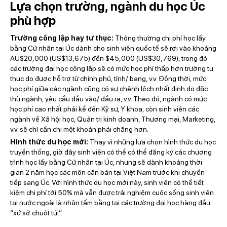
Lựa chọn trường, ngành du học Úc
phù hợp
Trường công lập hay tư thục:
Thông thường chi phí học lấy
bằng Cử nhân tại Úc dành cho sinh viên quốc tế sẽ rơi vào khoảng
AU$20,000 (US$13,675) đến $45,000 (US$30,769), trong đó
các trường đại học công lập sẽ có mức học phí thấp hơn trường tư
thục do được hỗ trợ từ chính phủ, tỉnh/ bang, v.v. Đồng thời, mức
học phí giữa các ngành cũng có sự chênh lệch nhất định do đặc
thù ngành, yêu cầu đầu vào/ đầu ra, v.v. Theo đó, ngành có mức
học phí cao nhất phải kể đến Kỹ sư, Y khoa, còn sinh viên các
ngành về Xã hội học, Quản trị kinh doanh, Thương mại, Marketing,
v.v. sẽ chỉ cần chi một khoản phải chăng hơn.
Hình thức du học mới:
Thay vì những lựa chọn hình thức du học
truyền thống, giờ đây sinh viên có thể có thể đăng ký các chương
trình học lấy bằng Cử nhân tại Úc, nhưng sẽ dành khoảng thời
gian 2 năm học các môn căn bản tại Việt Nam trước khi chuyển
tiếp sang Úc. Với hình thức du học mới này, sinh viên có thể tiết
kiệm chi phí tới 50% mà vẫn được trải nghiệm cuộc sống sinh viên
tại nước ngoài là nhận tấm bằng tại các trường đại học hàng đầu
“xứ sở chuột túi”.