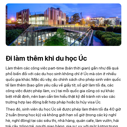
Đi làm thêm khi du học Úc
Làm thêm các công việc part-time (bán thời gian) gần như đã quá
phổ biến đối với các du học sinh không chỉ ở Úc mà còn ở nhiều
quốc gia khác. Mặc dù vậy, do chính sách cho phép sinh viên quốc
tế làm thêm (bao gồm yêu cầu về giấy tờ, số giờ làm tối đa, các
công việc được phép làm, v.v.) tại mỗi quốc gia cũng có sự khác
biệt nhất định, nên bạn cần tìm hiểu thật kỹ để tránh rơi vào các
trường hợp lao động bất hợp pháp hoặc bị hủy visa Úc.
Theo đó, sinh viên du học Úc sẽ được phép làm thêm tối đa 40 giờ
2 tuần (trong học kỳ) và không giới hạn số giờ (trong các kỳ nghỉ
hè, nghỉ đông) tại các siêu thị, nhà hàng, quán cafe, làm vườn, hái
trái cây, trông trẻ, người giao hàng, gia sư, v.v. với mức lương trung