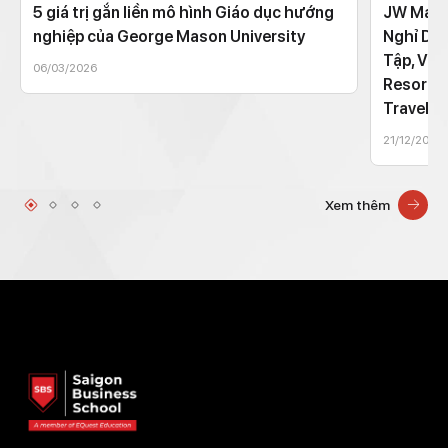
5 giá trị gắn liền mô hình Giáo dục hướng
JW Marri
nghiệp của George Mason University
Nghỉ Dư
Tập, Vừ
06/03/2026
Resort T
Traveler.
21/12/2025
Xem thêm