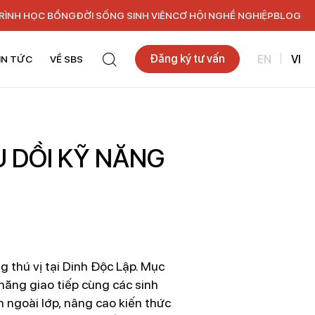
RÌNH HỌC BỔNG
ĐỜI SỐNG SINH VIÊN
CƠ HỘI NGHỀ NGHIỆP
BLOG
Đăng ký tư vấn
EN
VI
IN TỨC
VỀ SBS
U DỒI KỸ NĂNG
 thú vị tại Dinh Độc Lập. Mục
năng giao tiếp cùng các sinh
 ngoài lớp, nâng cao kiến thức