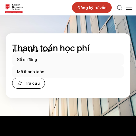
Đăng ký tư vấn
Thanh toán học phí
Thông tin thanh toán
Tra cứu