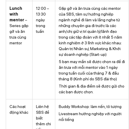
Lunch
12:00 –
Gặp gỡ và ăn trưa cùng các mentor
with
13:30
của SBS, tâm sự hướng nghiệp
mentor
–
ngày
ngành nghề đi làm và lắng nghe từ
Series gặp
trong
những chuyên gia đi trước là các
gỡ và ăn
tuần
anh/chị giữ vị trí quản lý/lãnh đạo
trưa cùng
trong các tập đoàn với ít nhất 5 năm
mentor
kinh nghiệm ở 3 lĩnh vực khác nhau:
Quản trị Nhân sự, Marketing & Khởi
sự doanh nghiệp (Start-up)
5 bạn may mắn sẽ được chọn ra để đi
ăn trưa với mỗi mentor vào 1 ngày
trong tuần cuối của tháng 7 & đầu
tháng 8 (Kinh phí do SBS đài thọ)
Thời gian & địa điểm sẽ được gửi cho
các bạn được chọn.
Các hoạt
Liên hệ
Buddy Workshop: làm nến, tô tượng
động khác
SBS để
Livestream hướng nghiệp với người
biết
nổi tiếng
thêm chi