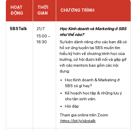
HOẠT
THỜI
CHƯƠNG TRÌNH
ĐỘNG
GIAN
SBSTalk
21/7
Học Kinh doanh và Marketing ở SBS
như thế nào?
15:00 –
16:30
Sự kiện dành riêng cho các bạn đã có
hồ sơ ứng tuyển tại SBS muốn tìm
hiểu kỹ hơn về chương trình học của
trường, cơ hội được kết nối và gặp gỡ
với các mentors bao gồm các nội
dung:
Học Kinh doanh & Marketing ở
SBS có gì hay?
Kế hoạch học tập & những lưu ý
cho tân sinh viên.
Hỏi đáp
Tham gia online trên Zoom:
https://bit.ly/sbstalk