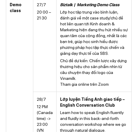
Demo
27/7
Biztalk | Marketing Demo Class
class
20:00 –
Lớp học tập trung vào bình luận,
21:30
đánh giá về một case study/chủ đề
hot liên quan tới Kinh doanh &
Marketing hiện đang thu hút nhiều sự
quan tâm của cộng đồng, nhất là các
bạn trẻ, giúp học sinh hiểu được
phương pháp học tập thực chiến và
giảng dạy thực tế của SBS.
Chủ đề dự kiến: Chiến lược xây dựng
thương hiệu cho sản phẩm nhìn từ
câu chuyện thay đổi logo của
Vinamilk.
Tham gia online trên Zoom
28/7
Lớp luyện Tiếng Anh giao tiếp –
English Conversation Club
12 PM
(Canada
Learn how to speak English fluently
time) ->
and fluidly in this back-and-forth
23:00
conversation workshop where we go
(VN
through natural dialogue.