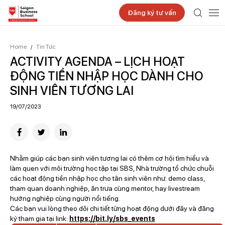
Đăng ký tư vấn
Home
Tin Tức
/
ACTIVITY AGENDA – LỊCH HOẠT
ĐỘNG TIỀN NHẬP HỌC DÀNH CHO
SINH VIÊN TƯƠNG LAI
19/07/2023
Nhằm giúp các bạn sinh viên tương lai có thêm cơ hội tìm hiểu và
làm quen với môi trường học tập tại SBS, Nhà trường tổ chức chuỗi
các hoạt động tiền nhập học cho tân sinh viên như: demo class,
tham quan doanh nghiệp, ăn trưa cùng mentor, hay livestream
hướng nghiệp cùng người nổi tiếng.
Các bạn vui lòng theo dõi chi tiết từng hoạt động dưới đây và đăng
ký tham gia tại link:
https://bit.ly/sbs_events