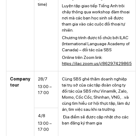
time)
Luyện tập giao tiếp Tiếng Anh trôi
chảy thông qua workshop đàm thoại
nơi mà các bạn học sinh sẽ được
tham gia vào các cuộc đối thoại tự
nhiên.
Chương trình được tổ chức bởi ILAC
(International Language Academy of
Canada) – đối tác của SBS
Online trên Zoom link:
https://ilac.zoom.us/j/86297429865
Company
28/7
Cùng SBS ghé thăm doanh nghiệp
tour
tại trụ sở của các tập đoàn công ty
13:00 –
đối tác của SBS như Vinamilk, Zalo,
17:00
Momo, Cốc Cốc, Shinhan, VNG,…và
cùng tìm hiểu cơ hội thực tập, làm dự
án, tìm việc sau khi ra trường.
4/8
Địa điểm sẽ được cập nhật cho các
bạn đăng ký tham gia
13:00 –
17:00