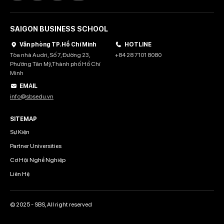
SAIGON BUSINESS SCHOOL
Văn phòng TP. Hồ Chí Minh
HOTLINE
Tòa nhà Audri, Số 7, Đường 23,
+84 28 7101 8080
Phường Tân Mỹ,Thành phố Hồ Chí
Minh
EMAIL
info@sbsedu.vn
SITEMAP
Sự Kiện
Partner Universities
Cơ Hội Nghề Nghiệp
Liên Hệ
© 2025 - SBS, All right reserved