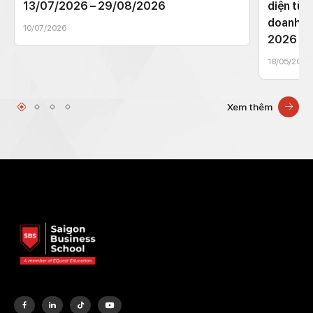
13/07/2026 – 29/08/2026
diện từ 
doanh t
10/07/2026
2026
18/05/2026
Xem thêm