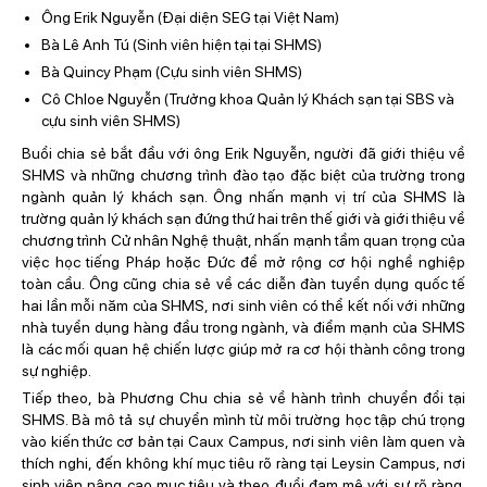
Ông Erik Nguyễn (Đại diện SEG tại Việt Nam)
Bà Lê Anh Tú (Sinh viên hiện tại tại SHMS)
Bà Quincy Phạm (Cựu sinh viên SHMS)
Cô Chloe Nguyễn (Trưởng khoa Quản lý Khách sạn tại SBS và
cựu sinh viên SHMS)
Buổi chia sẻ bắt đầu với ông Erik Nguyễn, người đã giới thiệu về
SHMS và những chương trình đào tạo đặc biệt của trường trong
ngành quản lý khách sạn. Ông nhấn mạnh vị trí của SHMS là
trường quản lý khách sạn đứng thứ hai trên thế giới và giới thiệu về
chương trình Cử nhân Nghệ thuật, nhấn mạnh tầm quan trọng của
việc học tiếng Pháp hoặc Đức để mở rộng cơ hội nghề nghiệp
toàn cầu. Ông cũng chia sẻ về các diễn đàn tuyển dụng quốc tế
hai lần mỗi năm của SHMS, nơi sinh viên có thể kết nối với những
nhà tuyển dụng hàng đầu trong ngành, và điểm mạnh của SHMS
là các mối quan hệ chiến lược giúp mở ra cơ hội thành công trong
sự nghiệp.
Tiếp theo, bà Phương Chu chia sẻ về hành trình chuyển đổi tại
SHMS. Bà mô tả sự chuyển mình từ môi trường học tập chú trọng
vào kiến thức cơ bản tại Caux Campus, nơi sinh viên làm quen và
thích nghi, đến không khí mục tiêu rõ ràng tại Leysin Campus, nơi
sinh viên nâng cao mục tiêu và theo đuổi đam mê với sự rõ ràng.