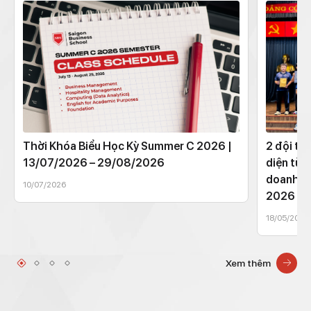
Thời Khóa Biểu Học Kỳ Summer C 2026 |
2 đội th
13/07/2026 – 29/08/2026
diện từ 
doanh t
10/07/2026
2026
18/05/2026
Xem thêm