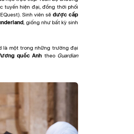
 tuyến hiện đại, đồng thời phối
EQuest). Sinh viên sẽ
được cấp
underland
, giống như bất kỳ sinh
d là một trong những trường đại
Vương quốc Anh
theo
Guardian