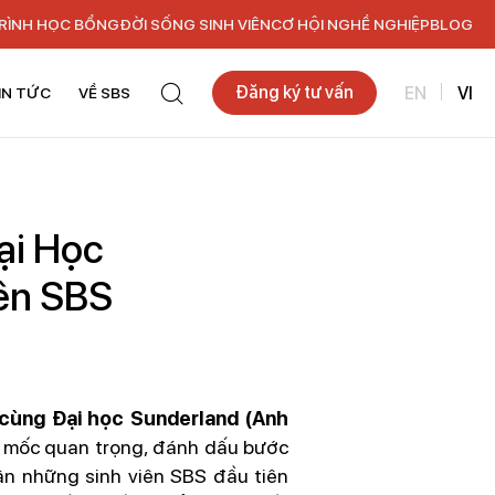
RÌNH HỌC BỔNG
ĐỜI SỐNG SINH VIÊN
CƠ HỘI NGHỀ NGHIỆP
BLOG
Đăng ký tư vấn
EN
VI
IN TỨC
VỀ SBS
ại Học
ên SBS
 cùng Đại học Sunderland (Anh
t mốc quan trọng, đánh dấu bước
hận những sinh viên SBS đầu tiên