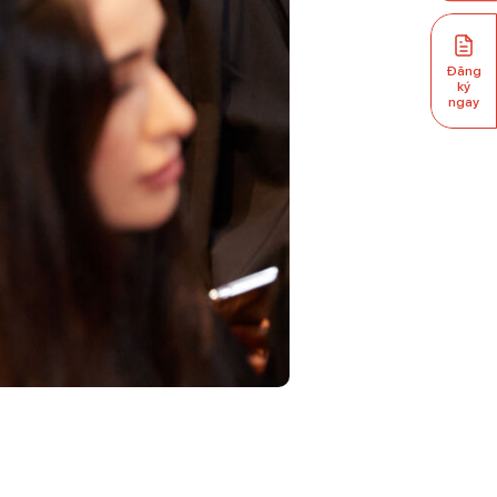
Đăng
ký
ngay