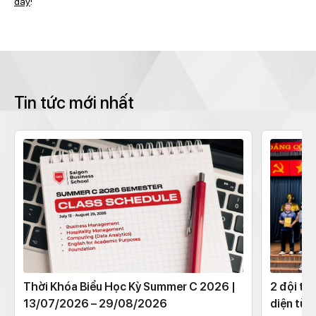
đây
!
Tin tức mới nhất
Thời Khóa Biểu Học Kỳ Summer C 2026 |
2 đội th
13/07/2026 – 29/08/2026
diện từ 