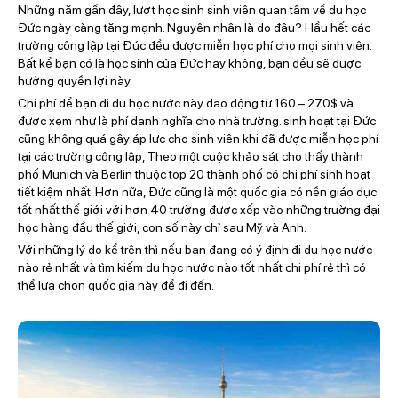
Những năm gần đây, lượt học sinh sinh viên quan tâm về du học
Đức ngày càng tăng mạnh. Nguyên nhân là do đâu? Hầu hết các
trường công lập tại Đức đều được miễn học phí cho mọi sinh viên.
Bất kể bạn có là học sinh của Đức hay không, bạn đều sẽ được
hưởng quyền lợi này.
Chi phí để bạn đi du học nước này dao động từ 160 – 270$ và
được xem như là phí danh nghĩa cho nhà trường. sinh hoạt tại Đức
cũng không quá gây áp lực cho sinh viên khi đã được miễn học phí
tại các trường công lập, Theo một cuộc khảo sát cho thấy thành
phố Munich và Berlin thuộc top 20 thành phố có chi phí sinh hoạt
tiết kiệm nhất. Hơn nữa, Đức cũng là một quốc gia có nền giáo dục
tốt nhất thế giới với hơn 40 trường được xếp vào những trường đại
học hàng đầu thế giới, con số này chỉ sau Mỹ và Anh.
Với những lý do kể trên thì nếu bạn đang có ý định đi du học nước
nào rẻ nhất và tìm kiếm du học nước nào tốt nhất chi phí rẻ thì có
thể lựa chọn quốc gia này để đi đến.