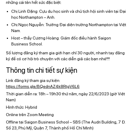
những cái tên hết sức đặc biệt:
Chị Linh Đặng: Cựu du học sinh và chủ tịch hội sinh viên tại Đại
học Northampton – Anh.
Chị Ngọc Nguyễn: Trưởng Đại diện trường Northampton tại Việt
Nam.
Host – thầy Cương Hoàng: Giám đốc điều hành Saigon
Business School.
Số lượng đăng ký tham gia giới hạn chỉ 30 người, nhanh tay đăng
ký để có cơ hội trò chuyện với các diễn giả các bạn nhé!!!!
Thông tin chi tiết sự kiện
Link đăng ký tham gia sự kiện:
https://forms.gle/BQednAZ4k8RtgV6L6
Thời gian diễn ra: 18h – 19h30 thứ năm, ngày
22/6/2023
(giờ Việt
Nam)
Hình thức: Hybrid
Online trên Zoom Meeting
Offline tại Saigon Business School – SBS (The Audri Building, 7 Đ.
Số 23, Phú Mỹ, Quận 7, Thành phố Hồ Chí Minh)