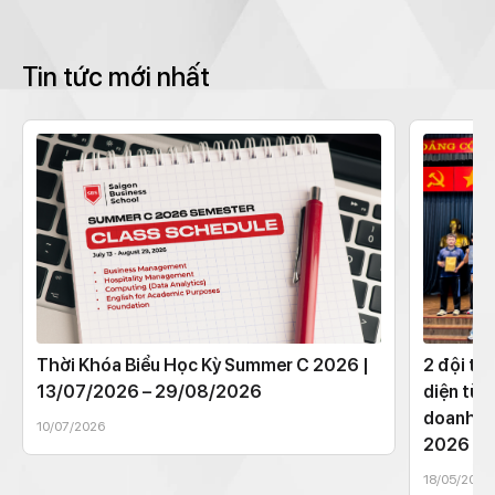
Tin tức mới nhất
Thời Khóa Biểu Học Kỳ Summer C 2026 |
2 đội th
13/07/2026 – 29/08/2026
diện từ 
doanh t
10/07/2026
2026
18/05/2026