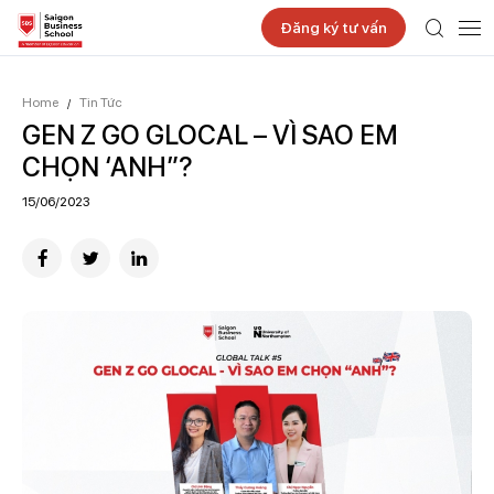
Đăng ký tư vấn
Home
Tin Tức
/
GEN Z GO GLOCAL – VÌ SAO EM
CHỌN ‘ANH”?
15/06/2023