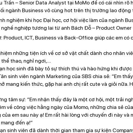
u Trần – Senior Data Analyst tại MoMo để có cái nhìn rõ
i ngành Business vô cùng hot trên thị trường lao động t
nh nghiệm khi học Đại học, cơ hội việc làm của ngành Bu
 nghề nghiệp tương lai từ anh Bách Đỗ – Product Owner
Product, ICT, Business và Back-Office giúp các em có cá
ghiệm những tiện ích về cơ sở vật chất dành cho nhân vi
, thể thao, nghỉ ngơi,…
ạn học sinh đã bày tỏ sự thích thú và hào hứng khi được
– Tân sinh viên ngành Marketing của SBS chia sẻ: “Em th
ở mang kiến thức, gặp hai anh chị rất cute và giỏi nữa.
 tâm sự: “Em nhận thấy đây là một cơ hội, một trải ngh
êm về công việc hằng ngày của Momo, những chia sẻ của
 của em sau này ạ! Em rất hài lòng với chuyến đi này v
 mang đến ạ!”
n sinh viên đã dành thời gian tham gia sự kiện Company 