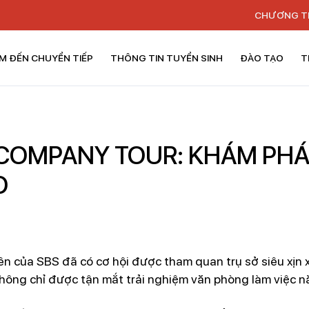
CHƯƠNG T
M ĐẾN CHUYỂN TIẾP
THÔNG TIN TUYỂN SINH
ĐÀO TẠO
T
 COMPANY TOUR: KHÁM PHÁ
O
ên của SBS đã có cơ hội được tham quan trụ sở siêu xịn 
hông chỉ được tận mắt trải nghiệm văn phòng làm việc n