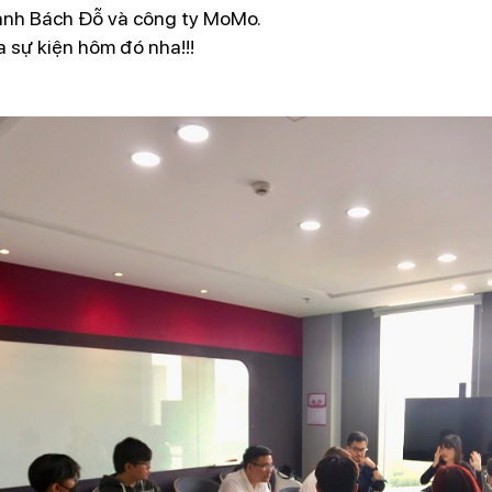
a anh Bách Đỗ và công ty MoMo.
a sự kiện hôm đó nha!!!