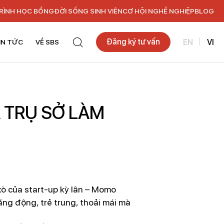
RÌNH HỌC BỔNG
ĐỜI SỐNG SINH VIÊN
CƠ HỘI NGHỀ NGHIỆP
BLOG
Đăng ký tư vấn
EN
VI
IN TỨC
VỀ SBS
 TRỤ SỞ LÀM
xò của start-up kỳ lân – Momo
ăng động, trẻ trung, thoải mái mà