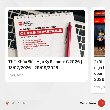
Thời Khóa Biểu Học Kỳ Summer C 2026 |
2 đội th
13/07/2026 – 29/08/2026
diện từ 
doanh t
10/07/2026
2026
18/05/2026
Xem thêm