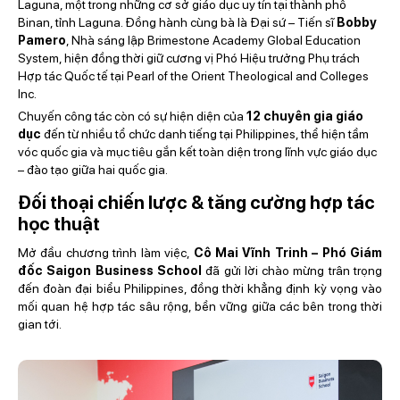
Laguna
, một trong những cơ sở giáo dục uy tín tại thành phố
Binan, tỉnh Laguna. Đồng hành cùng bà là Đại sứ – Tiến sĩ
Bobby
Pamero
, Nhà sáng lập
Brimestone Academy Global Education
System
, hiện đồng thời giữ cương vị Phó Hiệu trưởng Phụ trách
Hợp tác Quốc tế tại
Pearl of the Orient Theological and Colleges
Inc.
Chuyến công tác còn có sự hiện diện của
12 chuyên gia giáo
dục
đến từ nhiều tổ chức danh tiếng tại Philippines, thể hiện tầm
vóc quốc gia và mục tiêu gắn kết toàn diện trong lĩnh vực giáo dục
– đào tạo giữa hai quốc gia.
Đối thoại chiến lược & tăng cường hợp tác
học thuật
Mở đầu chương trình làm việc,
Cô Mai Vĩnh Trinh – Phó Giám
đốc Saigon Business School
đã gửi lời chào mừng trân trọng
đến đoàn đại biểu Philippines, đồng thời khẳng định kỳ vọng vào
mối quan hệ hợp tác sâu rộng, bền vững giữa các bên trong thời
gian tới.