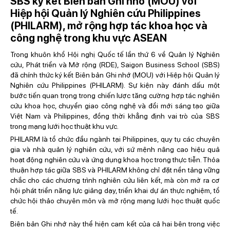
SBS ký kết Biên bản Ghi nhớ (MOU) với
Hiệp hội Quản lý Nghiên cứu Philippines
(PHILARM), mở rộng hợp tác khoa học và
công nghệ trong khu vực ASEAN
Trong khuôn khổ Hội nghị Quốc tế lần thứ 6 về Quản lý Nghiên
cứu, Phát triển và Mở rộng (RDE), Saigon Business School (SBS)
đã chính thức ký kết Biên bản Ghi nhớ (MOU) với Hiệp hội Quản lý
Nghiên cứu Philippines (PHILARM). Sự kiện này đánh dấu một
bước tiến quan trọng trong chiến lược tăng cường hợp tác nghiên
cứu khoa học, chuyển giao công nghệ và đổi mới sáng tạo giữa
Việt Nam và Philippines, đồng thời khẳng định vai trò của SBS
trong mạng lưới học thuật khu vực.
PHILARM là tổ chức đầu ngành tại Philippines, quy tụ các chuyên
gia và nhà quản lý nghiên cứu, với sứ mệnh nâng cao hiệu quả
hoạt động nghiên cứu và ứng dụng khoa học trong thực tiễn. Thỏa
thuận hợp tác giữa SBS và PHILARM không chỉ đặt nền tảng vững
chắc cho các chương trình nghiên cứu liên kết, mà còn mở ra cơ
hội phát triển năng lực giảng dạy, triển khai dự án thực nghiệm, tổ
chức hội thảo chuyên môn và mở rộng mạng lưới học thuật quốc
tế.
Biên bản Ghi nhớ này thể hiện cam kết của cả hai bên trong việc