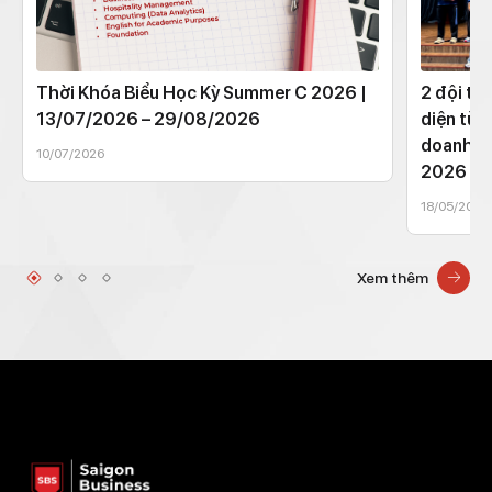
Thời Khóa Biểu Học Kỳ Summer C 2026 |
2 đội th
13/07/2026 – 29/08/2026
diện từ 
doanh t
10/07/2026
2026
18/05/2026
Xem thêm