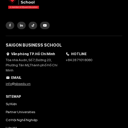
SAIGON BUSINESS SCHOOL
Văn phòng TP. Hồ Chí Minh
HOTLINE
Tòa nhà Audri, Số 7, Đường 23,
+84 28 7101 8080
Phường Tân Mỹ,Thành phố Hồ Chí
Minh
EMAIL
info@sbsedu.vn
SITEMAP
Sự Kiện
Partner Universities
Cơ Hội Nghề Nghiệp