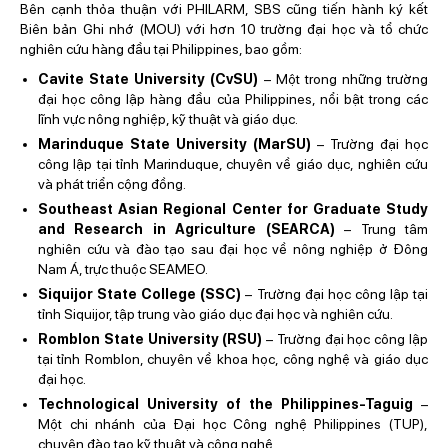
Bên cạnh thỏa thuận với PHILARM, SBS cũng tiến hành ký kết
Biên bản Ghi nhớ (MOU) với hơn 10 trường đại học và tổ chức
nghiên cứu hàng đầu tại Philippines, bao gồm:
Cavite State University (CvSU)
– Một trong những trường
đại học công lập hàng đầu của Philippines, nổi bật trong các
lĩnh vực nông nghiệp, kỹ thuật và giáo dục.
Marinduque State University (MarSU)
– Trường đại học
công lập tại tỉnh Marinduque, chuyên về giáo dục, nghiên cứu
và phát triển cộng đồng.
Southeast Asian Regional Center for Graduate Study
and Research in Agriculture (SEARCA)
– Trung tâm
nghiên cứu và đào tạo sau đại học về nông nghiệp ở Đông
Nam Á, trực thuộc SEAMEO.
Siquijor State College (SSC)
– Trường đại học công lập tại
tỉnh Siquijor, tập trung vào giáo dục đại học và nghiên cứu.
Romblon State University (RSU)
– Trường đại học công lập
tại tỉnh Romblon, chuyên về khoa học, công nghệ và giáo dục
đại học.
Technological University of the Philippines-Taguig
–
Một chi nhánh của Đại học Công nghệ Philippines (TUP),
chuyên đào tạo kỹ thuật và công nghệ.