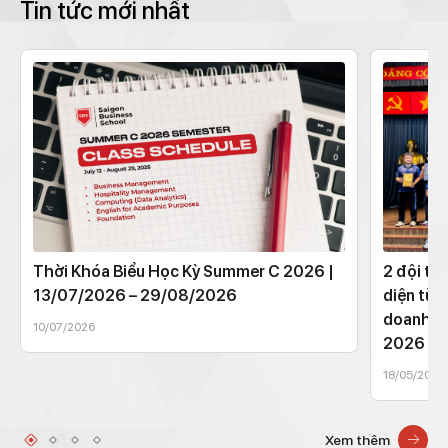
Tin tức mới nhất
Thời Khóa Biểu Học Kỳ Summer C 2026 |
2 đội th
13/07/2026 – 29/08/2026
diện từ 
doanh t
10/07/2026
2026
18/05/2026
Xem thêm