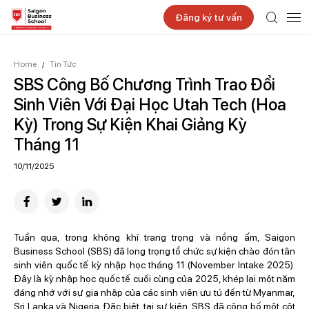
Đăng ký tư vấn
Home
Tin Tức
/
SBS Công Bố Chương Trình Trao Đổi
Sinh Viên Với Đại Học Utah Tech (Hoa
Kỳ) Trong Sự Kiện Khai Giảng Kỳ
Tháng 11
10/11/2025
Tuần qua, trong không khí trang trọng và nồng ấm, Saigon
Business School (SBS) đã long trọng tổ chức sự kiện chào đón tân
sinh viên quốc tế kỳ nhập học tháng 11 (November Intake 2025).
Đây là kỳ nhập học quốc tế cuối cùng của 2025, khép lại một năm
đáng nhớ với sự gia nhập của các sinh viên ưu tú đến từ Myanmar,
Sri Lanka và Nigeria. Đặc biệt, tại sự kiện, SBS đã công bố một cột