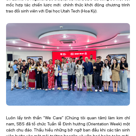
mốc hợp tác chiến lược mới: chính thức khởi động chương trình
trao đổi sinh viên với Đại học Utah Tech (Hoa Kỳ).
Luôn lấy tinh thần “We Care” (Chúng tôi quan tâm) làm kim chỉ
nam, SBS đã tổ chức Tuần lễ Định hướng (Orientation Week) một
cách chu đáo. Thấu hiểu những bỡ ngỡ ban đầu khi các tân sinh
viên bước vào một môi trường học tập và văn hoá hoàn toàn mới,