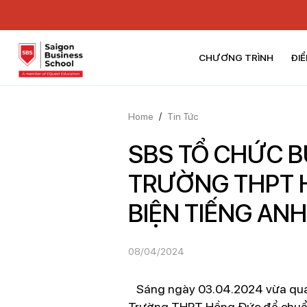
CHƯƠNG TRÌNH
ĐIỂ
Home
/
Tin Tức
SBS TỔ CHỨC B
TRƯỜNG THPT 
BIỆN TIẾNG ANH
08/04/2024
Sáng ngày 03.04.2024 vừa qua, t
Trường THPT Hồng Đức để chuẩn b