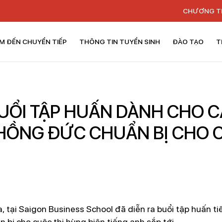
CHƯƠNG T
M ĐẾN CHUYỂN TIẾP
THÔNG TIN TUYỂN SINH
ĐÀO TẠO
T
UỔI TẬP HUẤN DÀNH CHO C
HỒNG ĐỨC CHUẨN BỊ CHO 
ại Saigon Business School đã diễn ra buổi tập huấn ti
ị cho cuộc thi hùng biện tiếng anh sắp tới.