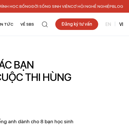
RÌNH HỌC BỔNG
ĐỜI SỐNG SINH VIÊN
CƠ HỘI NGHỀ NGHIỆP
BLOG
Đăng ký tư vấn
EN
VI
IN TỨC
VỀ SBS
ÁC BẠN
CUỘC THI HÙNG
ếng anh dành cho 8 bạn học sinh