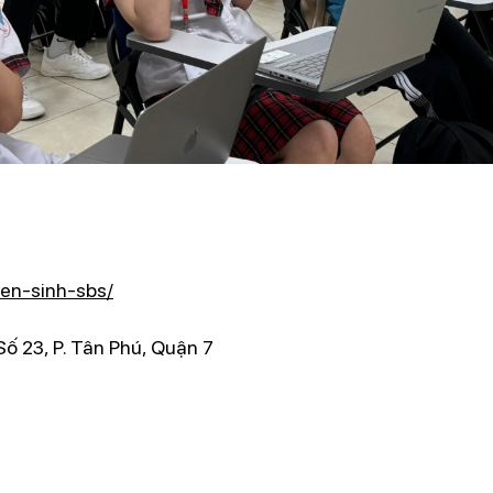
yen-sinh-sbs/
Số 23, P. Tân Phú, Quận 7