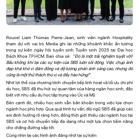
Rouxel Liam Thomas Pierre-Jean, sinh viên ngành Hospitality
tham dự với vai trò Media ghi lại những khoảnh khắc ấn tượng
trong sự kiện ngày hội tuyển sinh Tuyển sinh 2025 tại Đại học
Bách Khoa TP.HCM. Bạn chia sẻ: “
Đó là một trải nghiệm tuyệt vời!
Bầu không khí tại các sự kiện của SBS luôn sôi động. Việc chụp ảnh
đẹp khá khó vì đám đông và độ tương phản ánh sáng cao, nhưng đó
cũng là một thử thách thú vị và đầy hào hứng!
”
Nhờ lợi thế của chương trình chuyển tiếp linh hoạt và tối ưu chi phí
du học, SBS đã thu hút sự quan tâm của hàng ngàn học sinh, đặc
biệt với nhu cầu du học tập trung vào Úc và Mỹ.
Bên cạnh đó, nhiều học sinh vẫn băn khoăn trong việc lựa chọn
ngành học phù hợp. Qua quá trình tư vấn, đội ngũ SBS đã giúp các
em định hướng rõ ràng hơn, đồng thời giới thiệu các ngành học tại
SBS và cơ hội chuyển tiếp đa dạng như một lựa chọn tiềm năng
cho chặng đường sắp tới.
Cùng nhìn lại các hình ảnh đáng nhớ tại sự kiện: