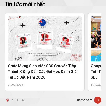
Tin tức mới nhất
Chúc Mừng Sinh Viên SBS Chuyển Tiếp
Chuyến 
Thành Công Đến Các Đại Học Danh Giá
Tại “The
Tại Úc Đầu Năm 2026
SBS
24/02/2026
31/10/2025
Xem thêm