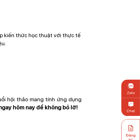
p kiến thức học thuật với thực tế
ệu.
Zalo
uổi hội thảo mang tính ứng dụng
ngay hôm nay để không bỏ lỡ!
Chat
Đăng
ký