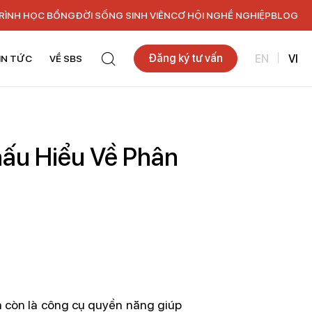
RÌNH HỌC BỔNG
ĐỜI SỐNG SINH VIÊN
CƠ HỘI NGHỀ NGHIỆP
BLOG
Đăng ký tư vấn
EN
VI
IN TỨC
VỀ SBS
hấu Hiểu Về Phân
à còn là công cụ quyền năng giúp