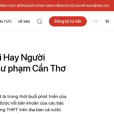
RÌNH HỌC BỔNG
ĐỜI SỐNG SINH VIÊN
CƠ HỘI NGHỀ NGHIỆP
BLOG
Đăng ký tư vấn
EN
VI
IN TỨC
VỀ SBS
i Hay Người
sư phạm Cần Thơ
là trong thời buổi phát triển của
được nỗi băn khoăn của các bậc
ờng THPT trên địa bàn cả nước