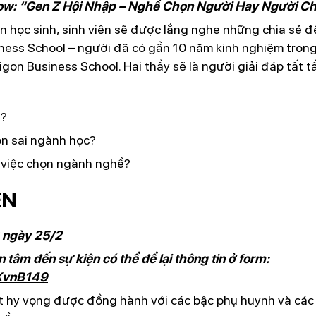
ow: “Gen Z Hội Nhập – Nghề Chọn Người Hay Người C
bạn học sinh, sinh viên sẽ được lắng nghe những chia sẻ
ess School – người đã có gần 10 năm kinh nghiệm trong 
igon Business School. Hai thầy sẽ là người giải đáp tất 
g?
ọn sai ngành học?
 việc chọn ngành nghề?
ỆN
6 ngày 25/2
tâm đến sự kiện có thể để lại thông tin ở form:
yKvnB149
t hy vọng được đồng hành với các bậc phụ huynh và các