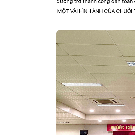
đường trở thành công dân toàn 
MỘT VÀI HÌNH ẢNH CỦA CHUỖI 