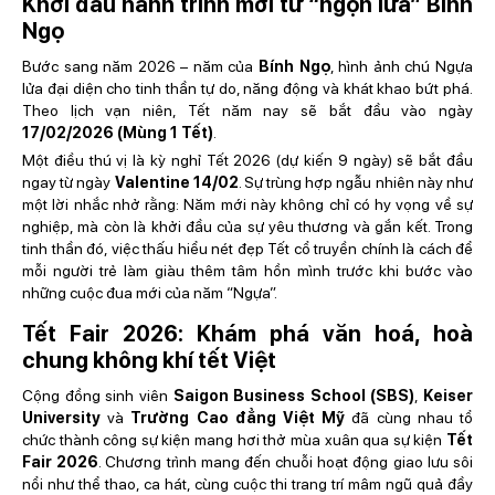
Khởi đầu hành trình mới từ “ngọn lửa” Bính
Ngọ
Bước sang năm 2026 – năm của
Bính Ngọ
, hình ảnh chú Ngựa
lửa đại diện cho tinh thần tự do, năng động và khát khao bứt phá.
Theo lịch vạn niên, Tết năm nay sẽ bắt đầu vào ngày
17/02/2026 (Mùng 1 Tết)
.
Một điều thú vị là kỳ nghỉ Tết 2026 (dự kiến 9 ngày) sẽ bắt đầu
ngay từ ngày
Valentine 14/02
. Sự trùng hợp ngẫu nhiên này như
một lời nhắc nhở rằng: Năm mới này không chỉ có hy vọng về sự
nghiệp, mà còn là khởi đầu của sự yêu thương và gắn kết. Trong
tinh thần đó, việc thấu hiểu nét đẹp Tết cổ truyền chính là cách để
mỗi người trẻ làm giàu thêm tâm hồn mình trước khi bước vào
những cuộc đua mới của năm “Ngựa”.
Tết Fair 2026: Khám phá văn hoá, hoà
chung không khí
tết Việt
Cộng đồng sinh viên
Saigon Business School (SBS)
,
Keiser
University
và
Trường Cao đẳng Việt Mỹ
đã cùng nhau tổ
chức thành công sự kiện mang hơi thở mùa xuân qua sự kiện
Tết
Fair 2026
.
Chương trình mang đến chuỗi hoạt động giao lưu sôi
nổi như thể thao, ca hát, cùng cuộc thi
trang trí mâm ngũ quả
đầy