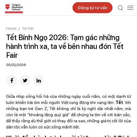
Đăng ký tư vấn
Home
Tin Tức
/
Tết Bính Ngọ 2026: Tạm gác những
hành trình xa, ta về bên nhau đón Tết
Fair
03/02/2026
Giữa nhịp sống hối hả của những ngày cuối năm, có một danh từ
luôn khiến trái tim mỗi người Việt rung động khi vang lên:
Tết
. Với
những bạn trẻ Gen Z, Tết không chỉ là kỳ nghỉ dài nhất năm, mà
còn là một “khoảng lặng quý giá” để chúng ta tìm về với bản sắc,
để thấy rằng dù thế giới có thay đổi ra sao, những giá trị cốt lõi của
dân tộc vẫn luôn có sức sống mãnh liệt.