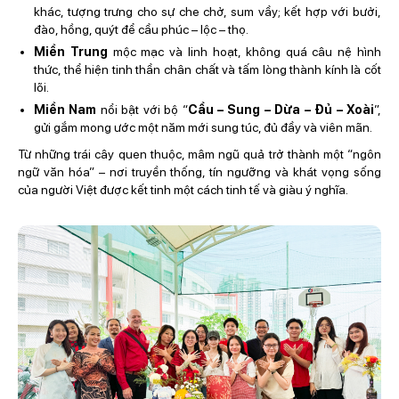
khác, tượng trưng cho sự che chở, sum vầy; kết hợp với bưởi,
đào, hồng, quýt để cầu phúc – lộc – thọ.
Miền Trung
mộc mạc và linh hoạt, không quá câu nệ hình
thức, thể hiện tinh thần chân chất và tấm lòng thành kính là cốt
lõi.
Miền Nam
nổi bật với bộ “
Cầu – Sung – Dừa – Đủ – Xoài
”,
gửi gắm mong ước một năm mới sung túc, đủ đầy và viên mãn.
Từ những trái cây quen thuộc, mâm ngũ quả trở thành một “ngôn
ngữ văn hóa” – nơi truyền thống, tín ngưỡng và khát vọng sống
của người Việt được kết tinh một cách tinh tế và giàu ý nghĩa.