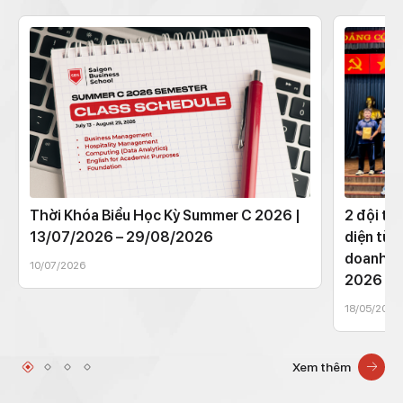
Thời Khóa Biểu Học Kỳ Summer C 2026 |
2 đội th
13/07/2026 – 29/08/2026
diện từ 
doanh t
10/07/2026
2026
18/05/2026
Xem thêm