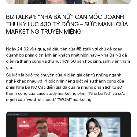
BIZTALK#1: “NHÀ BÀ NỮ” CÁN MỐC DOANH
THU KỶ LỤC 430 TỶ ĐỒNG – SỨC MẠNH CỦA
MARKETING TRUYỀN MIỆNG
Ngày 24.02 vừa qua, số đầu tiên của
#Biztalk
với chủ đề xoay
quanh bộ phim điện ảnh ăn khách nhất hiện nay – Nhà Bà Nữ đã
diễn ra thành công và thu hút hơn 50 bạn học sinh, sinh viên tham
gia.
Sự kiện là buổi trò chuyện của 4 diễn giả đến từ những ngành
nghề khác nhau với 4 góc nhìn riêng biệt về sự thành công của
phim Nhà Bà Nữ. Các diễn giả đã đưa ra những phân tích từ sự
thành công của case study marketing phim “Nhà Bà Nữ” và sức
mạnh của ‘word-of-mouth’ “WOM” marketing.