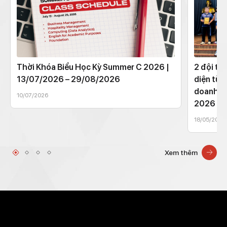
Thời Khóa Biểu Học Kỳ Summer C 2026 |
2 đội th
13/07/2026 – 29/08/2026
diện từ 
doanh t
10/07/2026
2026
18/05/2026
Xem thêm