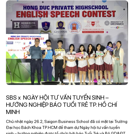
SBS x NGÀY HỘI TƯ VẤN TUYỂN SINH –
HƯỚNG NGHIỆP BÁO TUỔI TRẺ TP. HỒ CHÍ
MINH
Chủ nhật ngày 26.2, Saigon Business School đã có mặt tại Trường
Đại học Bách Khoa TP.HCM để tham dự Ngày hội tư vấn tuyển
sinh – hướng nghiệp được tổ chức bởi báo Tuổi Trẻ và Bộ GD&ĐT.