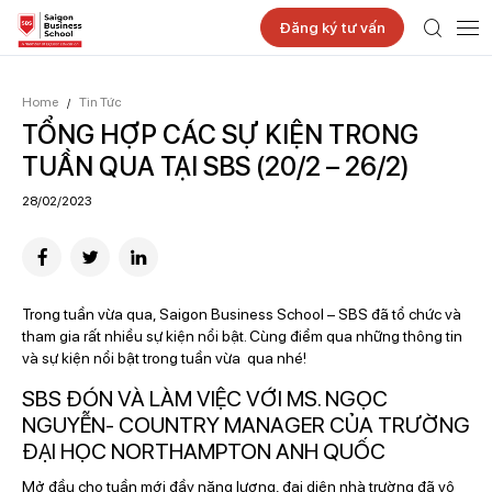
Đăng ký tư vấn
Home
Tin Tức
/
TỔNG HỢP CÁC SỰ KIỆN TRONG
TUẦN QUA TẠI SBS (20/2 – 26/2)
28/02/2023
Trong tuần vừa qua, Saigon Business School – SBS đã tổ chức và
tham gia rất nhiều sự kiện nổi bật. Cùng điểm qua những thông tin
và sự kiện nổi bật trong tuần vừa qua nhé!
SBS ĐÓN VÀ LÀM VIỆC VỚI MS. NGỌC
NGUYỄN- COUNTRY MANAGER CỦA TRƯỜNG
ĐẠI HỌC NORTHAMPTON ANH QUỐC
Mở đầu cho tuần mới đầy năng lượng, đại diện nhà trường đã vô