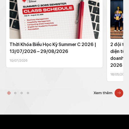
Thời Khóa Biểu Học Kỳ Summer C 2026 |
2 đội th
13/07/2026 – 29/08/2026
diện từ 
doanh t
10/07/2026
2026
18/05/2026
Xem thêm