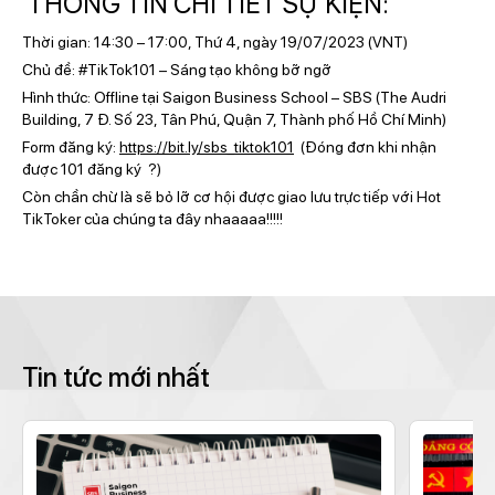
THÔNG TIN CHI TIẾT SỰ KIỆN:
Thời gian: 14:30 – 17:00, Thứ 4, ngày 19/07/2023 (VNT)
Chủ đề: #TikTok101 – Sáng tạo không bỡ ngỡ
Hình thức: Offline tại Saigon Business School – SBS (
The Audri
Building, 7 Đ. Số 23, Tân Phú, Quận 7, Thành phố Hồ Chí Minh)
Form đăng ký:
https://bit.ly/sbs_tiktok101
(Đóng đơn khi nhận
được 101 đăng ký ?)
Còn chần chừ là sẽ bỏ lỡ cơ hội được giao lưu trực tiếp với Hot
TikToker của chúng ta đây nhaaaaa!!!!!
Tin tức mới nhất