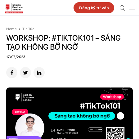
Đăng ký tư vấn
Home
Tin Tức
/
WORKSHOP: #TIKTOK101 – SÁNG
TẠO KHÔNG BỠ NGỠ
17/07/2023