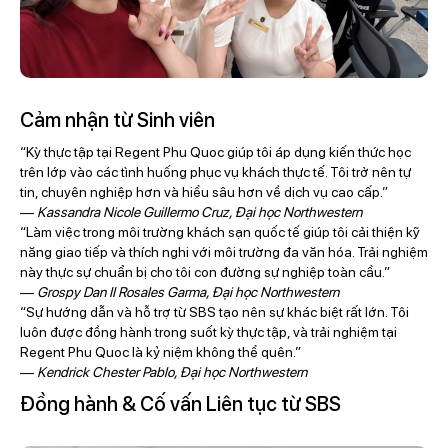
Cảm nhận từ Sinh viên
“Kỳ thực tập tại Regent Phu Quoc giúp tôi áp dụng kiến thức học
trên lớp vào các tình huống phục vụ khách thực tế. Tôi trở nên tự
tin, chuyên nghiệp hơn và hiểu sâu hơn về dịch vụ cao cấp.”
—
Kassandra Nicole Guillermo Cruz, Đại học Northwestern
“Làm việc trong môi trường khách sạn quốc tế giúp tôi cải thiện kỹ
năng giao tiếp và thích nghi với môi trường đa văn hóa. Trải nghiệm
này thực sự chuẩn bị cho tôi con đường sự nghiệp toàn cầu.”
—
Grospy Dan II Rosales Garma, Đại học Northwestern
“Sự hướng dẫn và hỗ trợ từ SBS tạo nên sự khác biệt rất lớn. Tôi
luôn được đồng hành trong suốt kỳ thực tập, và trải nghiệm tại
Regent Phu Quoc là kỷ niệm không thể quên.”
—
Kendrick Chester Pablo, Đại học Northwestern
Đồng hành & Cố vấn Liên tục từ SBS