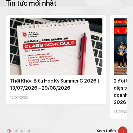
Tin tức mới nhất
Thời Khóa Biểu Học Kỳ Summer C 2026 |
2 đội th
13/07/2026 – 29/08/2026
diện từ 
doanh t
10/07/2026
2026
18/05/2026
Xem thêm